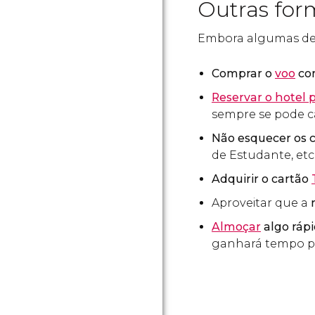
Outras for
Embora algumas des
Comprar o
voo
co
Reservar o hotel 
sempre se pode c
Não esquecer os 
de Estudante, etc
Adquirir o cartão
Aproveitar que a
m
Almoçar
algo rápi
ganhará tempo par