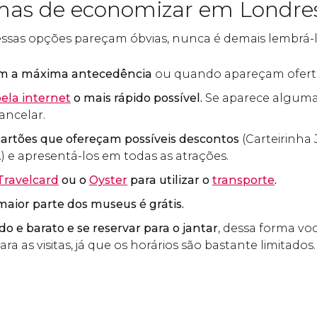
mas de economizar em Londre
sas opções pareçam óbvias, nunca é demais lembrá-l
m a máxima antecedência
ou quando apareçam oferta
pela internet
o mais rápido possível.
Se aparece alguma
ancelar.
cartões que ofereçam possíveis descontos
(Carteirinha 
.) e apresentá-los em todas as atrações.
Travelcard
ou o
Oyster
para utilizar o
transporte
.
aior parte dos museus é grátis.
do e barato e se reservar para o jantar
, dessa forma v
a as visitas, já que os horários são bastante limitados