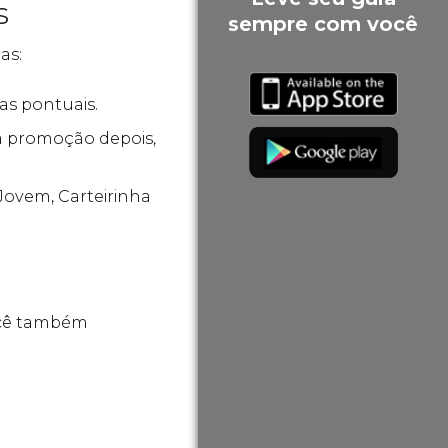
s
sempre com você
as:
s pontuais.
 promoção depois,
Jovem, Carteirinha
ocê também
.