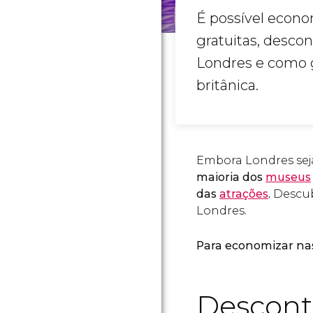
É possível econ
gratuitas, desco
Londres e como g
britânica.
Embora Londres se
maioria dos
museus
das
atrações
.
Descub
Londres.
Para economizar nas 
Desconto