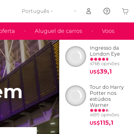
Português
oferta
Aluguel de carros
Voos
O seu carrinho está vazio
Ingresso da
London Eye
4768 opiniões
39,1
US$
em
Tour do Harry
Potter nos
estúdios
Warner
4699 opiniões
115,1
US$