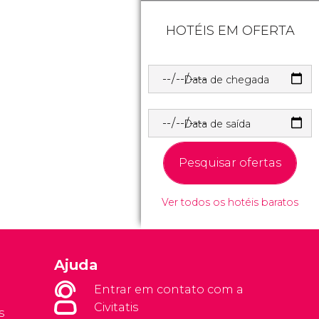
HOTÉIS EM OFERTA
Data de chegada
Data de saída
Pesquisar ofertas
Ver todos os hotéis baratos
Ajuda
Entrar em contato com a
Civitatis
s