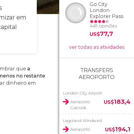
Go City
s
London
Explorer Pass
omizar em
apital
449 opiniões
77,7
US$
ver todas as atividades
lembrar que
a
TRANSFERS
 menos no restante
AEROPORTO
zar dinheiro em
London City Airport
183,4
Aeroporto
US$
Gatwick
Legoland Windsord
194,1
Aeroporto
US$