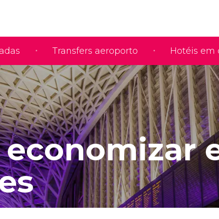
iadas
Transfers aeroporto
Hotéis em 
 economizar 
es