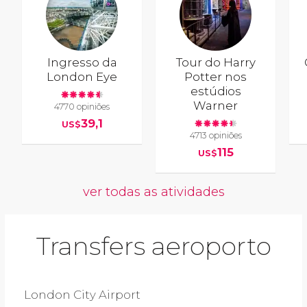
Ingresso da
Tour do Harry
London Eye
Potter nos
estúdios
Warner
4770 opiniões
39,1
US$
4713 opiniões
115
US$
ver todas as atividades
Transfers aeroporto
London City Airport