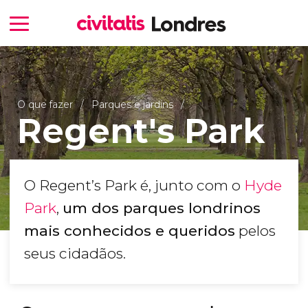
O que fazer
Parques e jardins
Regent's Park
O Regent’s Park é, junto com o
Hyde
Park
,
um dos parques londrinos
mais conhecidos e queridos
pelos
seus cidadãos.