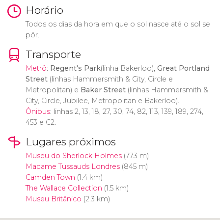
Horário
Todos os dias da hora em que o sol nasce até o sol se
pôr.
Transporte
Metrô
:
Regent's Park
(linha Bakerloo),
Great Portland
Street
(linhas Hammersmith & City, Circle e
Metropolitan) e
Baker Street
(linhas Hammersmith &
City, Circle, Jubilee, Metropolitan e Bakerloo).
Ônibus
: linhas 2, 13, 18, 27, 30, 74, 82, 113, 139, 189, 274,
453 e C2.
Lugares próximos
Museu do Sherlock Holmes
(773 m)
Madame Tussauds Londres
(845 m)
Camden Town
(1.4 km)
The Wallace Collection
(1.5 km)
Museu Britânico
(2.3 km)