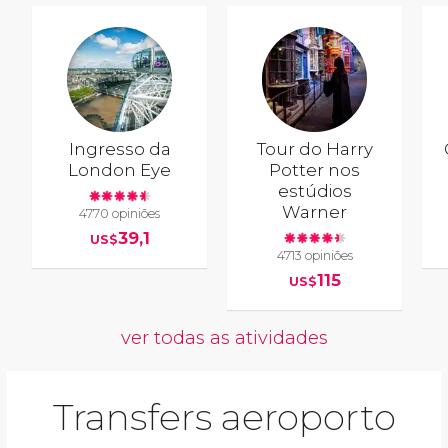
Ingresso da
Tour do Harry
London Eye
Potter nos
estúdios
Warner
4770 opiniões
39,1
US$
4713 opiniões
115
US$
ver todas as atividades
Transfers aeroporto