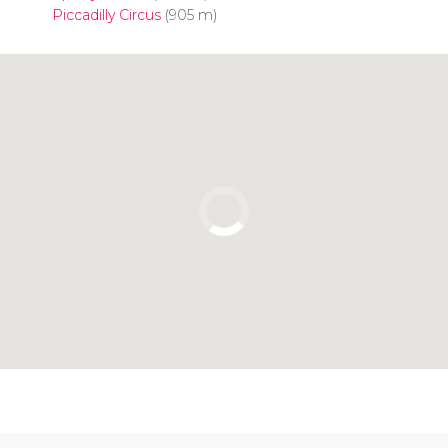
Piccadilly Circus
(905 m)
Clique para usar o mapa