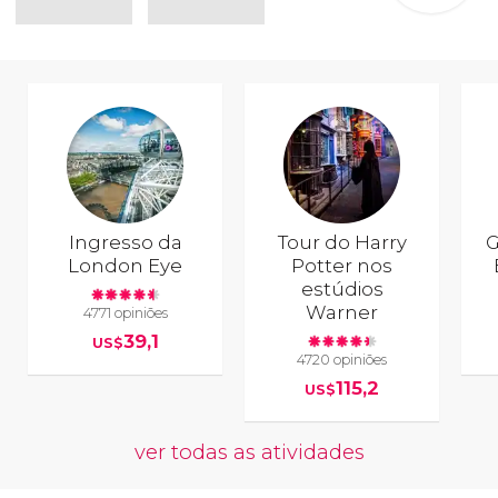
Ingresso da
Tour do Harry
G
London Eye
Potter nos
estúdios
Warner
4771 opiniões
39,1
US$
4720 opiniões
115,2
US$
ver todas as atividades