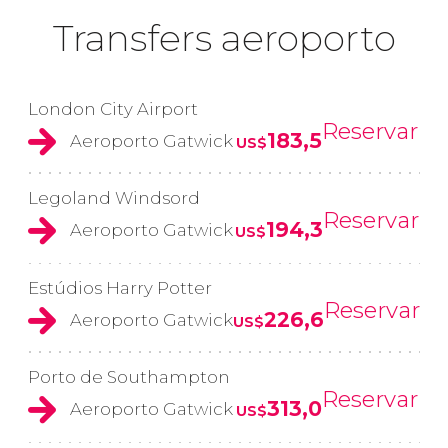
Transfers aeroporto
London City Airport
Reservar
183,5
Aeroporto Gatwick
US$
Legoland Windsord
Reservar
194,3
Aeroporto Gatwick
US$
Estúdios Harry Potter
Reservar
226,6
Aeroporto Gatwick
US$
Porto de Southampton
Reservar
313,0
Aeroporto Gatwick
US$