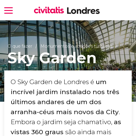
O que fazer
Monumentos e atrações turísticas
Sky Garden
O Sky Garden de Londres é
um
incrível jardim instalado nos três
últimos andares de um dos
arranha-céus mais novos da City
.
Embora o jardim seja chamativo,
as
vistas 360 graus
são ainda mais