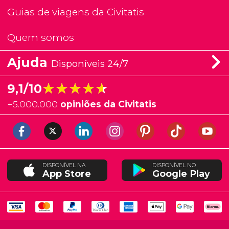
Guias de viagens da Civitatis
Quem somos
Ajuda
Disponíveis 24/7
★★★★★
★★★★★
9,1/10
+
5.000.000
opiniões da Civitatis
DISPONÍVEL NA
DISPONÍVEL NO
App Store
Google Play