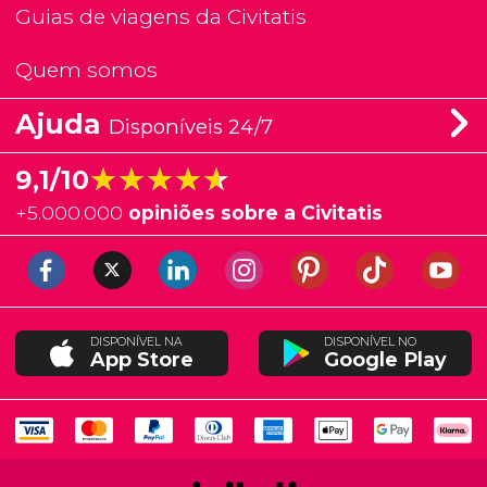
Guias de viagens da Civitatis
Quem somos
Ajuda
Disponíveis 24/7
★★★★★
★★★★★
9,1/10
+
5.000.000
opiniões sobre a Civitatis
DISPONÍVEL NA
DISPONÍVEL NO
App Store
Google Play