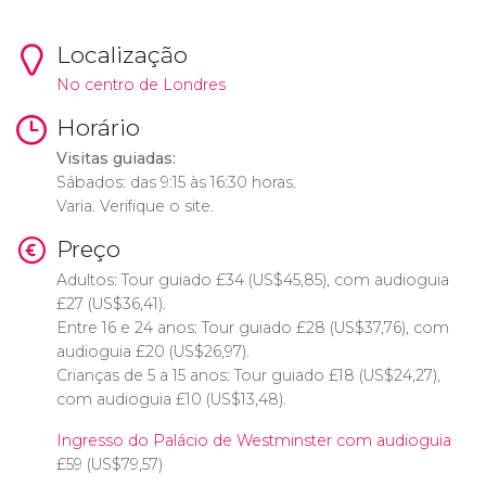
Localização
No centro de Londres
Horário
Visitas guiadas:
Sábados: das 9:15 às 16:30 horas.
Varia. Verifique o site.
Preço
Adultos: Tour guiado
£
34 (
US$
45,85), com audioguia
£
27 (
US$
36,41).
Entre 16 e 24 anos: Tour guiado
£
28 (
US$
37,76), com
audioguia
£
20 (
US$
26,97).
Crianças de 5 a 15 anos: Tour guiado
£
18 (
US$
24,27),
com audioguia
£
10 (
US$
13,48).
Ingresso do Palácio de Westminster com audioguia
£
59 (
US$
79,57)