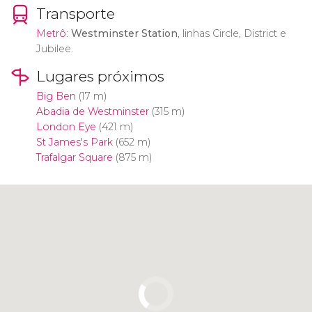
Transporte
Metrô
:
Westminster Station
, linhas Circle, District e
Jubilee.
Lugares próximos
Big Ben
(17 m)
Abadia de Westminster
(315 m)
London Eye
(421 m)
St James's Park
(652 m)
Trafalgar Square
(875 m)
Clique para usar o mapa