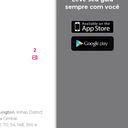
sempre com você
2
sington
, linhas District
a Central.
52, 70, 94, 148, 390 e