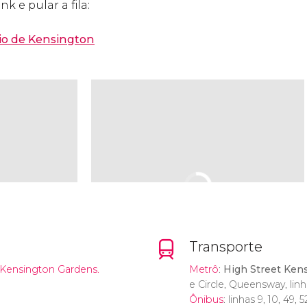
nk e pular a fila:
io de Kensington
Transporte
Kensington Gardens.
Metrô
:
High Street Ken
e Circle, Queensway, linh
Ônibus
: linhas 9, 10, 49, 