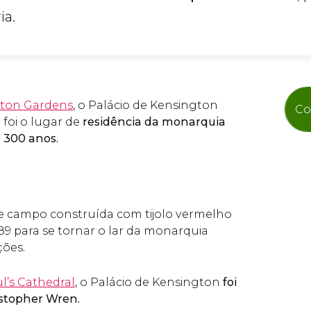
ia.
ton Gardens
, o Palácio de Kensington
Co
 foi o lugar de
residência da monarquia
e 300 anos.
e campo construída com tijolo vermelho
89 para se tornar o lar da monarquia
ções.
l’s Cathedral
, o Palácio de Kensington
foi
stopher Wren.