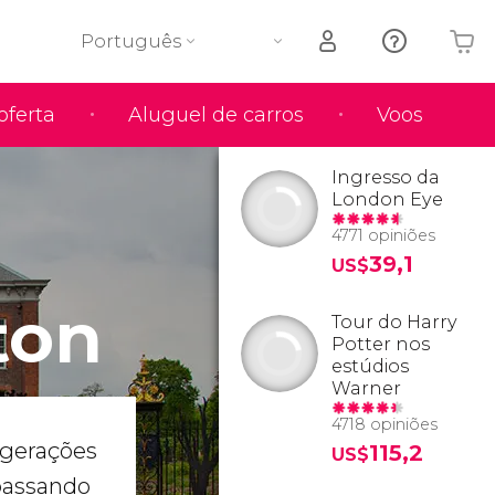
Português
oferta
Aluguel de carros
Voos
O seu carrinho está vazio
Ingresso da
London Eye
4771 opiniões
39,1
US$
ton
Tour do Harry
Potter nos
estúdios
Warner
4718 opiniões
 gerações
115,2
US$
 passando