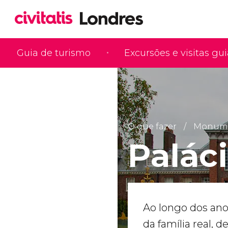
Guia de turismo
Excursões e visitas gu
O que fazer
Monumen
Palác
Ao longo dos ano
da família real, d