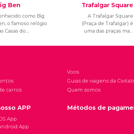
ig Ben
Trafalgar Square
onhecido como Big
A Trafalgar Square
en, o famoso relógio
(Praça de Trafalgar) é
as Casas do
uma das praças mais
arlamento se tornou
importantes e animadas
ma das imagens mais
do centro de Londres.
amosas de Londres,
Foi criada em 1830 para
lém de ser um dos
comemorar a vitória da
incipais símbolos da
armada britânica na
Voos
idade.
Batalha de Trafalgar.
entos
Guias de viagens da Civitati
de carros
Quem somos
nosso APP
Métodos de pagame
iOS App
Android App