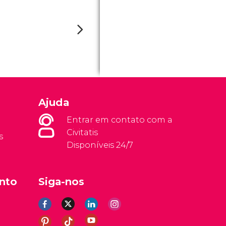
Ajuda
Entrar em contato com a
Civitatis
s
Disponíveis 24/7
nto
Siga-nos