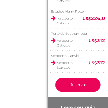
Gatwick
Estúdios Harry Potter
226,0
Aeroporto
US$
Gatwick
Porto de Southampton
312
Aeroporto
US$
Gatwick
Aeroporto Gatwick
312
Aeroporto
US$
Stansted
Reservar
Leve seu guia