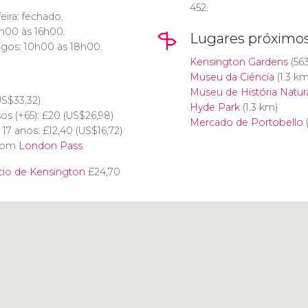
452.
eira: fechado.
0h00 às 16h00.
Lugares próximo
gos: 10h00 às 18h00.
Kensington Gardens
(56
Museu da Ciência
(1.3 km
Museu de História Natur
US$
33,32)
Hyde Park
(1.3 km)
os (+65):
£
20 (
US$
26,98)
Mercado de Portobello
(
e 17 anos:
£
12,40 (
US$
16,72)
 com
London Pass
.
cio de Kensington
£
24,70
Clique para usar o mapa