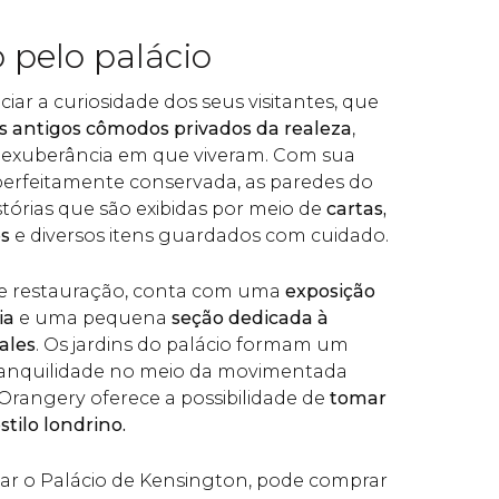
 pelo palácio
ciar a curiosidade dos seus visitantes, que
os antigos cômodos privados da realeza
,
a exuberância em que viveram. Com sua
perfeitamente conservada, as paredes do
tórias que são exibidas por meio de
cartas,
es
e diversos itens guardados com cuidado.
nte restauração, conta com uma
exposição
ia
e uma pequena
seção dedicada à
ales
. Os jardins do palácio formam um
ranquilidade no meio da movimentada
Orangery oferece a possibilidade de
tomar
tilo londrino.
sar o Palácio de Kensington, pode comprar