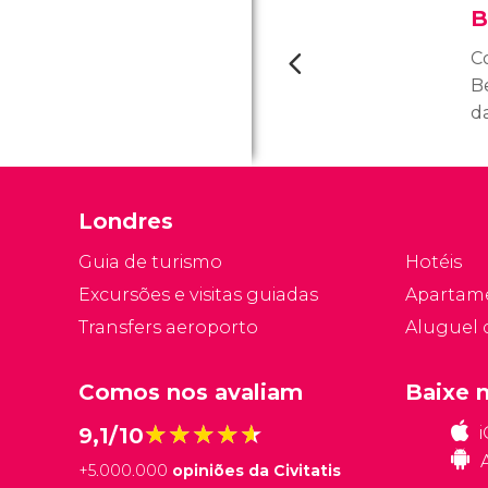
B
C
B
d
P
u
f
Londres
a
pr
Guia de turismo
Hotéis
c
Excursões e visitas guiadas
Apartam
Transfers aeroporto
Aluguel 
Comos nos avaliam
Baixe 
★★★★★
★★★★★
9,1/10
+
5.000.000
opiniões da Civitatis