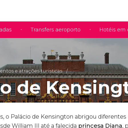
iadas
Transfers aeroporto
Hotéis em 
tos e atrações turísticas
io de Kensing
s, o Palácio de Kensington abrigou diferentes
esde William III até a falecida
princesa Diana
,