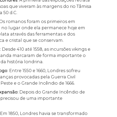
 Londres
: A primeira das exposições retrata
ssoas que viveram às margens do rio Tâmisa
a 50 d.C.
 Os romanos foram os primeiros em
de no lugar onde ela permanece hoje em
 relata através das ferramentas e dos
ca e cristal que se conservam.
: Desde 410 até 1558, as incursões vikings e
manda marcaram de forma importante o
a história londrina.
fogo
: Entre 1550 e 1660, Londres sofreu
nças provocadas pela Guerra Civil
 Peste e o Grande Incêndio de 1666.
xpansão:
Depois do Grande Incêndio de
e precisou de uma importante
: Em 1850, Londres havia se transformado