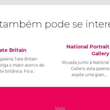
também pode se inter
National Portrait
ate Britain
Gallery
galeria Tate Britain
Situada junto à National
briga o maior acervo de
Gallery, esta galeria
te britânica. Foi a
expõe uma grande
imeira a integrar a
coleção composta
ede de galerias Tate
pelos retratos dos
itain, que inclui a Tate
personagens britânicos
odern, a Tate Liverpool
mais famosos da história.
a Tate St Ives.
Voos