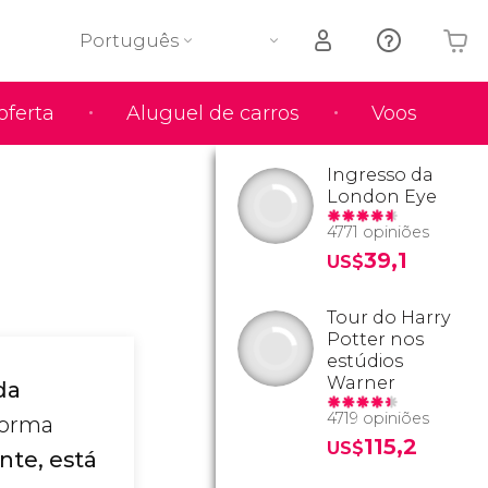
Português
oferta
Aluguel de carros
Voos
O seu carrinho está vazio
Ingresso da
London Eye
4771 opiniões
39,1
US$
Tour do Harry
Potter nos
estúdios
Warner
da
4719 opiniões
 forma
115,2
US$
te, está