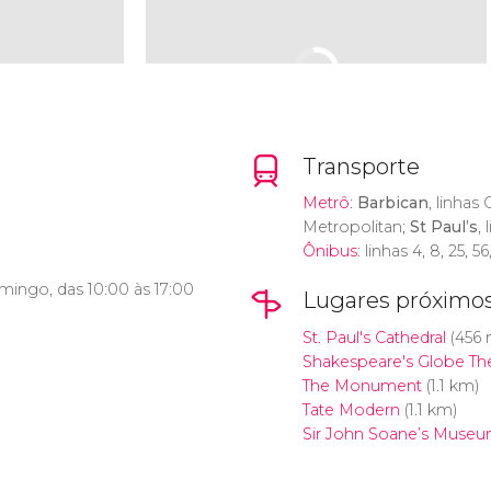
Transporte
Metrô
:
Barbican
, linhas
Metropolitan;
St Paul’s
, 
Ônibus
: linhas 4, 8, 25, 56
ingo, das 10:00 às 17:00
Lugares próximo
St. Paul's Cathedral
(456 
Shakespeare's Globe Th
The Monument
(1.1 km)
Tate Modern
(1.1 km)
Sir John Soane’s Muse