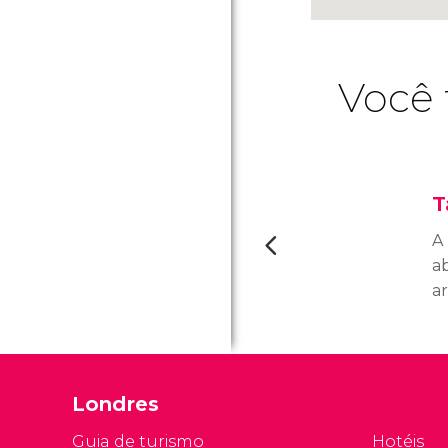
Você 
T
A 
a
ar
pr
r
Br
M
Londres
e 
Guia de turismo
Hotéis