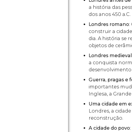
Londres antes de
a história das pe
dos anos 450 a.C. 
Londres romano
:
construir a cida
dia. A história se
objetos de cerâmi
Londres medieval
a conquista nor
desenvolvimento d
Guerra, pragas e 
importantes muda
Inglesa, a Grande
Uma cidade em e
Londres, a cidad
reconstrução.
A cidade do povo