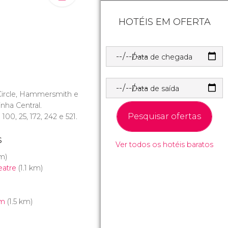
HOTÉIS EM OFERTA
Data de chegada
Data de saída
 Circle, Hammersmith e
linha Central.
Pesquisar ofertas
, 100, 25, 172, 242 e 521.
s
Ver todos os hotéis baratos
m)
eatre
(1.1 km)
um
(1.5 km)