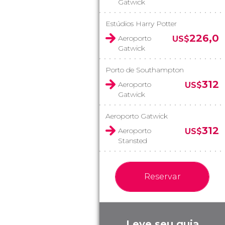
Gatwick
Estúdios Harry Potter
226,0
Aeroporto
US$
Gatwick
Porto de Southampton
312
Aeroporto
US$
Gatwick
Aeroporto Gatwick
312
Aeroporto
US$
Stansted
Reservar
Leve seu guia