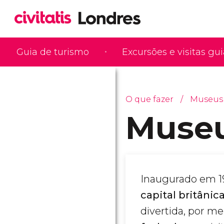
Guia de turismo
Excursões e visitas gu
O que fazer
Museus 
Museu
Inaugurado em 1
capital britânica
divertida, por me