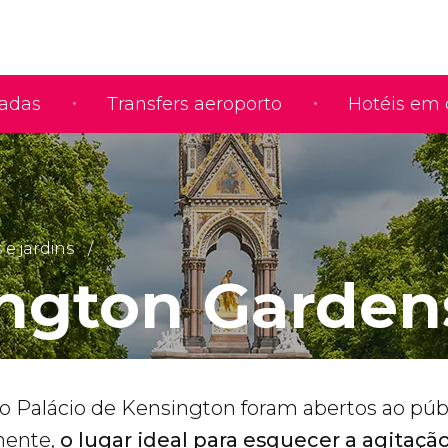
iadas
Transfers aeroporto
Hotéis em 
e jardins
ngton Garden
 do Palácio de Kensington foram abertos ao pú
lmente,
o lugar ideal para esquecer a agitaçã