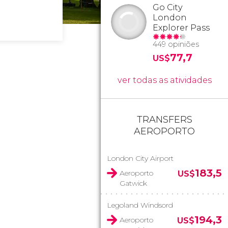
Go City
London
Explorer Pass
449 opiniões
77,7
US$
ver todas as atividades
TRANSFERS
AEROPORTO
London City Airport
183,5
Aeroporto
US$
Gatwick
Legoland Windsord
194,3
Aeroporto
US$