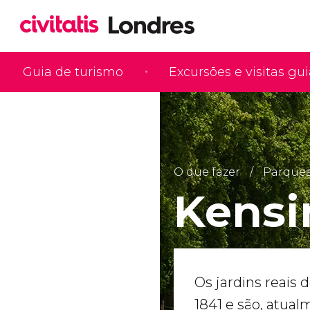
Guia de turismo
Excursões e visitas gu
O que fazer
Parques 
Kensi
Os jardins reais
1841 e são, atua