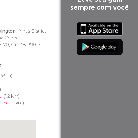
sempre com você
sington
, linhas District
nha Central.
52, 70, 94, 148, 390 e
s
563 m)
)
al
(1.2 km)
eum
(1.3 km)