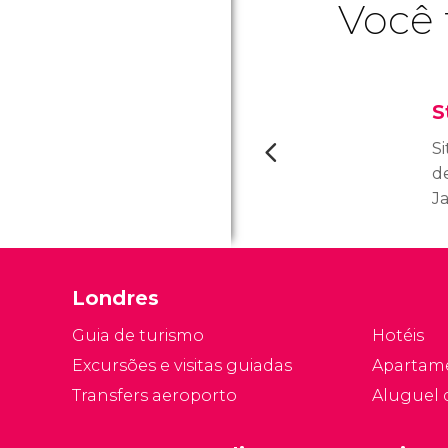
Você 
S
S
d
J
re
c
v
Londres
d
Guia de turismo
Hotéis
Excursões e visitas guiadas
Apartam
Transfers aeroporto
Aluguel 