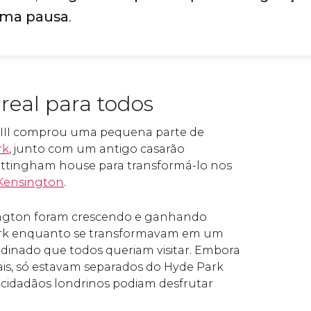
uma pausa
.
real para todos
 III comprou uma pequena parte de
rk
, junto com um antigo casarão
tingham house para transformá-lo nos
 Kensington
.
ington foram crescendo e ganhando
ark enquanto se transformavam em um
rdinado que todos queriam visitar. Embora
eais, só estavam separados do Hyde Park
 cidadãos londrinos podiam desfrutar