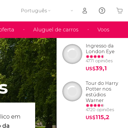
Português
oferta
Aluguel de carros
Voos
O seu carrinho está vazio
Ingresso da
London Eye
4771 opiniões
39,1
US$
s
Tour do Harry
Potter nos
estúdios
Warner
4720 opiniões
blico em
115,2
US$
o da