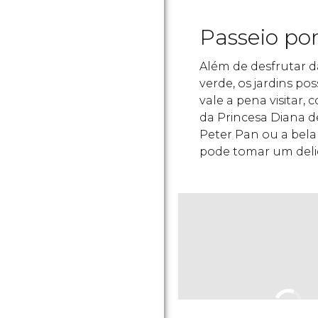
Passeio po
Além de desfrutar d
verde, os jardins p
vale a pena visitar,
da Princesa Diana d
Peter Pan ou a bela
pode tomar um delic