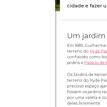
cidade e fazer 
Um jardim 
Em 1689, Guilherme
terreno do
Hyde Pa
conhecido como Not
jardins e
Palácio de
Os Jardins de Kens
terreno do Hyde P
precioso espaço aja
fossem os jardins r
por uma valeta e os
deles livremente.