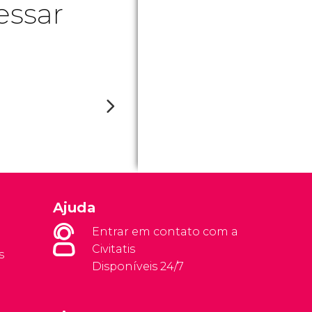
essar
Ajuda
Entrar em contato com a
Civitatis
s
Disponíveis 24/7