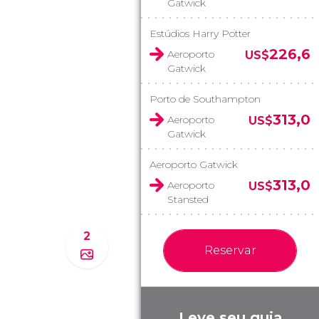
Gatwick
Estúdios Harry Potter
226,6
Aeroporto
US$
Gatwick
Porto de Southampton
313,0
Aeroporto
US$
Gatwick
Aeroporto Gatwick
313,0
Aeroporto
US$
Stansted
2
Reservar
Leve seu guia