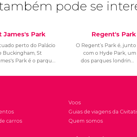
também pode se inter
t James's Park
Regent's Park
ituado perto do Palácio
O Regent’s Park é, junto
e Buckingham, St
com o Hyde Park, um
ames's Park é o parque
dos parques londrinos
al mais antigo da
mais conhecidos e
idade. É um pulmão
queridos pelos seus
erde em pleno centro
cidadãos.
e Londres.
Voos
entos
Guias de viagens da Civitati
de carros
Quem somos