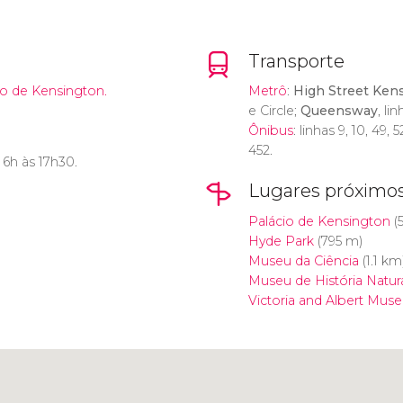
Transporte
io de Kensington.
Metrô
:
High Street Ken
e Circle;
Queensway
, li
Ônibus
: linhas 9, 10, 49, 
452.
 6h às 17h30.
Lugares próximo
Palácio de Kensington
(
Hyde Park
(795 m)
Museu da Ciência
(1.1 km
Museu de História Natur
Victoria and Albert Mus
Clique para usar o mapa