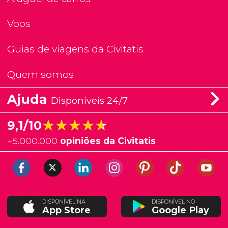
Voos
Guias de viagens da Civitatis
Quem somos
Ajuda
Disponíveis 24/7
★★★★★
★★★★★
9,1/10
+
5.000.000
opiniões da Civitatis
DISPONÍVEL NA
DISPONÍVEL NO
App Store
Google Play