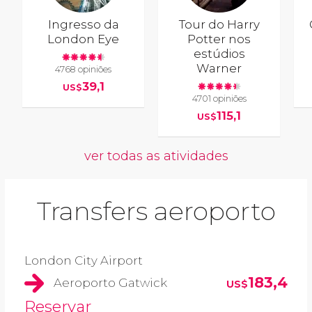
Ingresso da
Tour do Harry
London Eye
Potter nos
estúdios
Warner
4768 opiniões
39,1
US$
4701 opiniões
115,1
US$
ver todas as atividades
Transfers aeroporto
London City Airport
183,4
Aeroporto Gatwick
US$
Reservar