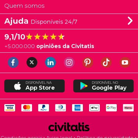
Quem somos
Ajuda
Disponíveis 24/7
★★★★★
★★★★★
9,1/10
+
5.000.000
opiniões da Civitatis
DISPONÍVEL NA
DISPONÍVEL NO
App Store
Google Play
Condições gerais
Aviso legal
Política de privacidade