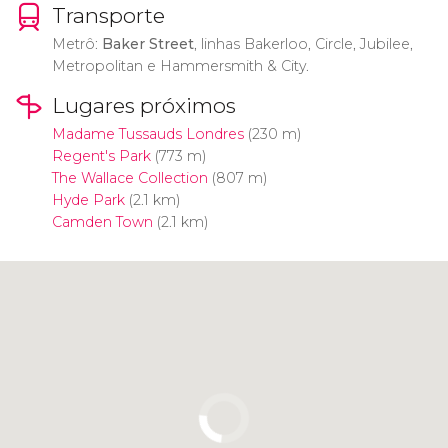
Transporte
Metrô:
Baker Street
, linhas Bakerloo, Circle, Jubilee,
Metropolitan e Hammersmith & City.
Lugares próximos
Madame Tussauds Londres
(230 m)
Regent's Park
(773 m)
The Wallace Collection
(807 m)
Hyde Park
(2.1 km)
Camden Town
(2.1 km)
Clique para usar o mapa