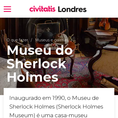
O que fazer
Museus e galerias
Museu do
Sherlock
Holmes
Inaugurado em 1990, o Museu de
Sherlock Holmes (Sherlock Holmes
Museum) é uma casa-museu