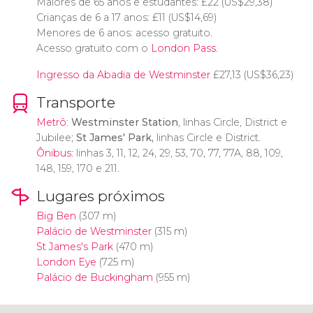
Maiores de 65 anos e estudantes:
£
22 (
US$
29,38)
Crianças de 6 a 17 anos:
£
11 (
US$
14,69)
Menores de 6 anos: acesso gratuito.
Acesso gratuito com o
London Pass
.
Ingresso da Abadia de Westminster
£
27,13 (
US$
36,23)
Transporte
Metrô
:
Westminster Station
, linhas Circle, District e
Jubilee;
St James' Park,
linhas Circle e District.
Ônibus
: linhas 3, 11, 12, 24, 29, 53, 70, 77, 77A, 88, 109,
148, 159, 170 e 211.
Lugares próximos
Big Ben
(307 m)
Palácio de Westminster
(315 m)
St James's Park
(470 m)
London Eye
(725 m)
Palácio de Buckingham
(955 m)