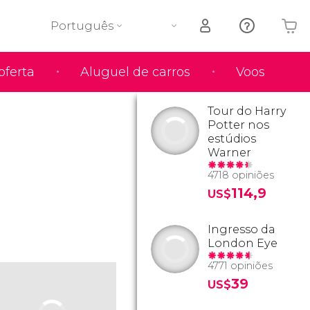
Português
oferta
Aluguel de carros
Voos
O seu carrinho está vazio
Tour do Harry
Potter nos
estúdios
Warner
4718 opiniões
114,9
US$
Ingresso da
London Eye
4771 opiniões
39
US$