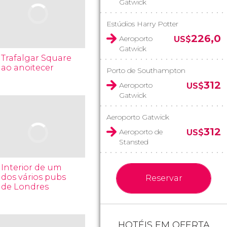
Gatwick
Estúdios Harry Potter
226,0
Aeroporto
US$
Gatwick
Trafalgar Square
ao anoitecer
Porto de Southampton
312
Aeroporto
US$
Gatwick
Aeroporto Gatwick
312
Aeroporto de
US$
Stansted
Interior de um
dos vários pubs
Reservar
de Londres
HOTÉIS EM OFERTA