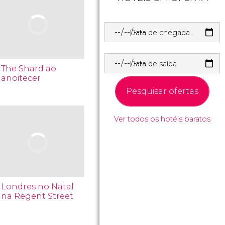
Data de chegada
Data de saída
The Shard ao
anoitecer
Pesquisar ofertas
Ver todos os hotéis baratos
Londres no Natal
na Regent Street