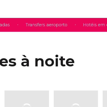
iadas
Transfers aeroporto
Hotéis em 
es à noite