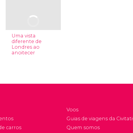
Uma vista
diferente de
Londres ao
anoitecer
Voos
entos
Guias de viagens da Civitati
de carros
Quem somos