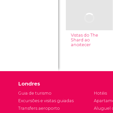
Vistas do The
Shard ao
anoitecer
Londres
Guia de turismo
Hotéis
Excursões e visitas guiadas
Apartam
Transfers aeroporto
Aluguel 